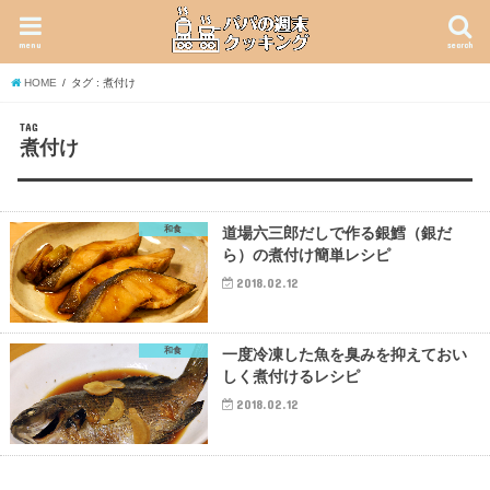
menu
search
HOME
タグ : 煮付け
TAG
煮付け
和食
道場六三郎だしで作る銀鱈（銀だ
ら）の煮付け簡単レシピ
2018.02.12
和食
一度冷凍した魚を臭みを抑えておい
しく煮付けるレシピ
2018.02.12