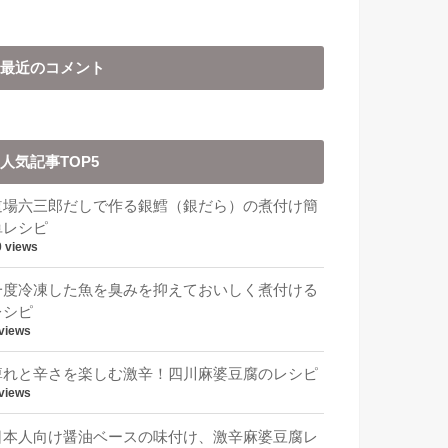
最近のコメント
人気記事TOP5
道場六三郎だしで作る銀鱈（銀だら）の煮付け簡
単レシピ
0 views
一度冷凍した魚を臭みを抑えておいしく煮付ける
レシピ
 views
痺れと辛さを楽しむ激辛！四川麻婆豆腐のレシピ
 views
日本人向け醤油ベースの味付け、激辛麻婆豆腐レ