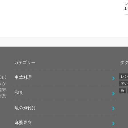
1 
カテゴリー
タ
レシ
るほ
中華料理
りが
甘い
週末
魚
和食
得意
魚の煮付け
麻婆豆腐