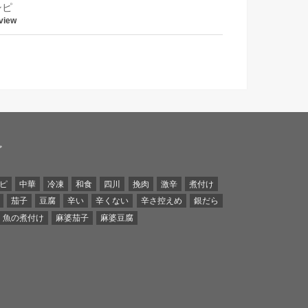
シピ
view
グ
ピ
中華
冷凍
和食
四川
挽肉
激辛
煮付け
茄子
豆腐
辛い
辛くない
辛さ控えめ
銀だら
魚の煮付け
麻婆茄子
麻婆豆腐