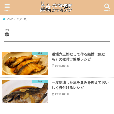
menu
search
HOME
タグ : 魚
TAG
魚
和食
道場六三郎だしで作る銀鱈（銀だ
ら）の煮付け簡単レシピ
2018.02.12
和食
一度冷凍した魚を臭みを抑えておい
しく煮付けるレシピ
2018.02.12