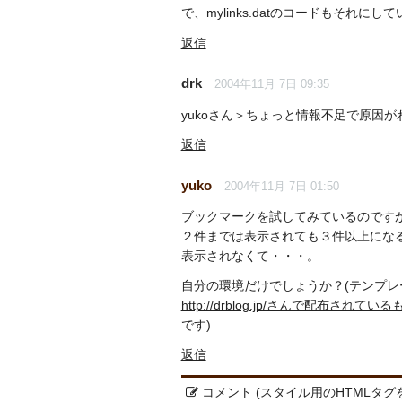
で、mylinks.datのコードもそれにし
返信
drk
2004年11月 7日 09:35
yukoさん＞ちょっと情報不足で原因
返信
yuko
2004年11月 7日 01:50
ブックマークを試してみているのです
２件までは表示されても３件以上にな
表示されなくて・・・。
自分の環境だけでしょうか？(テンプレ
http://drblog.jp/さんで配布されている
です)
返信
コメント (スタイル用のHTMLタグ