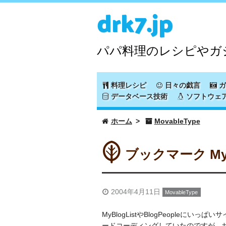
drk7.jp
パパ料理のレシピやガ
料理レシピ
日々の戯言
ガ
データベース技術
ソフトウェ
ホーム
MovableType
ブックマーク MyL
2004年4月11日
MovableType
MyBlogListやBlogPeople
ードコーディングしていたのですが、サ