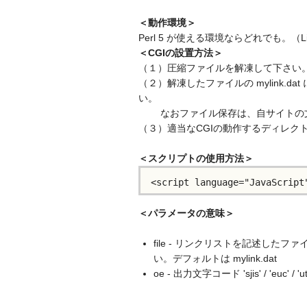
＜動作環境＞
Perl 5 が使える環境ならどれでも。（L
＜CGIの設置方法＞
（１）圧縮ファイルを解凍して下さい
（２）解凍したファイルの mylink.
い。
なおファイル保存は、自サイトの文
（３）適当なCGIの動作するディレクトリへ my
＜スクリプトの使用方法＞
＜パラメータの意味＞
file - リンクリストを記述し
い。デフォルトは mylink.dat
oe - 出力文字コード 'sjis' / 'eu