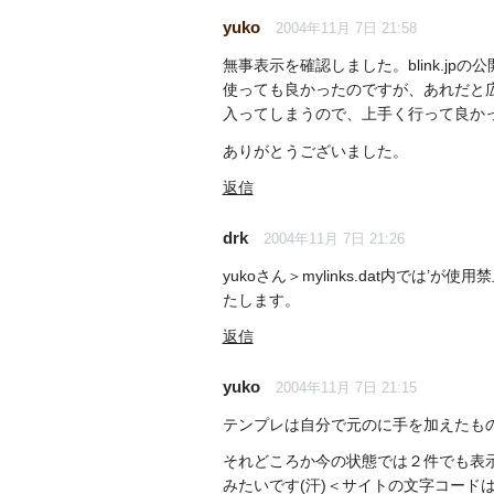
yuko
2004年11月 7日 21:58
無事表示を確認しました。blink.jpの
使っても良かったのですが、あれだと広
入ってしまうので、上手く行って良か
ありがとうございました。
返信
drk
2004年11月 7日 21:26
yukoさん＞mylinks.dat内では’が
たします。
返信
yuko
2004年11月 7日 21:15
テンプレは自分で元のに手を加えたも
それどころか今の状態では２件でも表
みたいです(汗)＜サイトの文字コードはShi