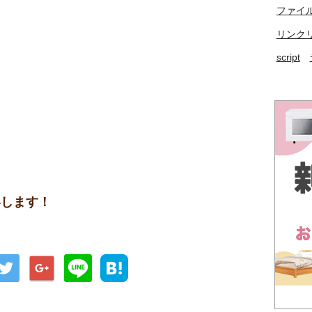
ファイ
リンク
script
します！