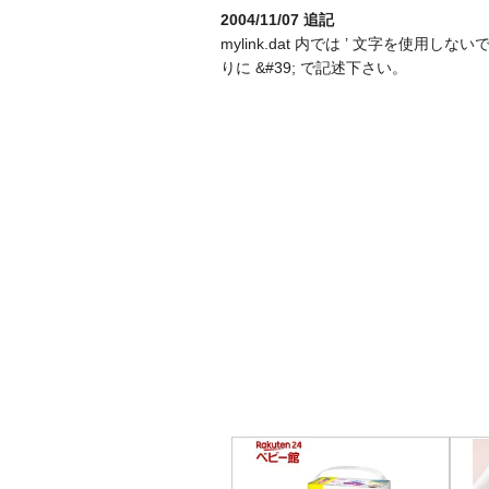
2004/11/07 追記
mylink.dat 内では ’ 文字を使用し
りに &#39; で記述下さい。