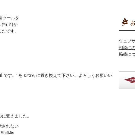
公開ツールを
お
告(？)が
ったです。
ウェブ
相談に
掲載に
使用禁止です。’ を &#39; に置き換えて下さい。よろしくお願いい
のに変えました。
示されない
ftJis