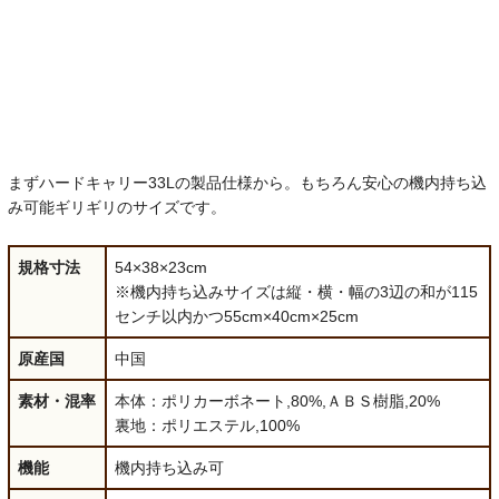
まずハードキャリー33Lの製品仕様から。もちろん安心の機内持ち込
み可能ギリギリのサイズです。
規格寸法
54×38×23cm
※機内持ち込みサイズは縦・横・幅の3辺の和が115
センチ以内かつ55cm×40cm×25cm
原産国
中国
素材・混率
本体：ポリカーボネート,80%,ＡＢＳ樹脂,20%
裏地：ポリエステル,100%
機能
機内持ち込み可