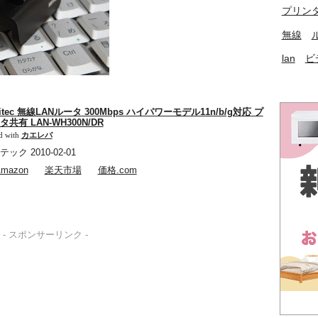
プリン
無線
lan
ビ
gitec 無線LANルータ 300Mbps ハイパワーモデル11n/b/g対応 プ
タ共有 LAN-WH300N/DR
d with
カエレバ
ック 2010-02-01
mazon
楽天市場
価格.com
- スポンサーリンク -