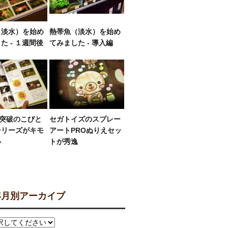
（淡水）を始め
熱帯魚（淡水）を始め
た - １週間後
てみました - 導入編
部突破のこびと
セガトイズのスプレー
シリーズがキモ
アートPROぬりえセッ
い
トが秀逸
月別アーカイブ