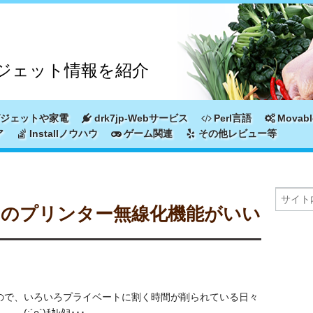
ジェット情報を紹介
ジェットや家電
drk7jp-Webサービス
Perl言語
Movabl
ア
Installノウハウ
ゲーム関連
その他レビュー等
/DR のプリンター無線化機能がいい
ので、いろいろプライベートに割く時間が削られている日々
´ρ`)ﾁｶﾚﾀﾖ･･･