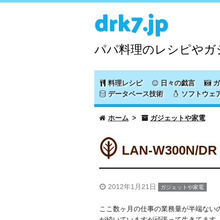
drk7.jp
パパ料理のレシピやガ
料理レシピ
日々の戯言
ガ
データベース技術
ソフトウェ
ホーム
ガジェットや家電
LAN-W300N
2012年1月21日
ガジェットや家電
ここ数ヶ月の仕事の業務量が半端ない
が続いていますが頑張って生きてます。。 (;