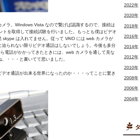
2022年
2020年
ェブカメラ。Windows Vista なので繋げば認識するので、接続は
2018年
カウントを取得して接続試験を行いました。もっとも僕はビデオ
2016年
kype は入れてません。従って VAIO には web カメラが
に迫られない限りビデオ通話はしないでしょう。今後も多分
2014年
から電話がかかってきたときには、web カメラを通して見な
2012年
ね。・・・と書いてて思いました。
2010年
ビデオ通話が出来る世界になったのか・・・ってことに驚き
2008年
2006年
2004年
タ