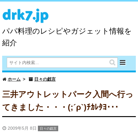
drk7.jp
パパ料理のレシピやガジェット情報を
紹介
ホーム
日々の戯言
三井アウトレットパーク入間へ行っ
てきました・・・(;´ρ`)ﾁｶﾚﾀﾖ･･･
2009年5月 8日
日々の戯言