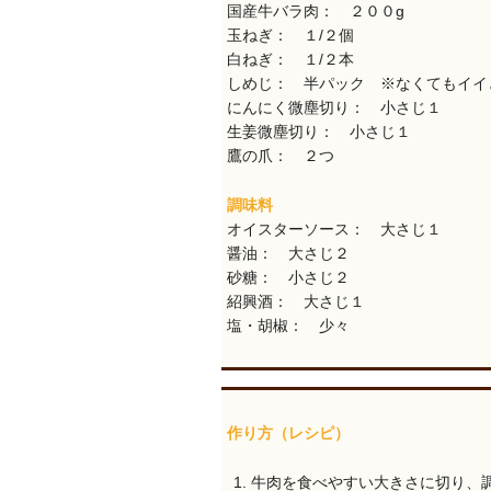
国産牛バラ肉： ２００g
玉ねぎ： １/２個
白ねぎ： １/２本
しめじ： 半パック ※なくてもイイ
にんにく微塵切り： 小さじ１
生姜微塵切り： 小さじ１
鷹の爪： ２つ
調味料
オイスターソース： 大さじ１
醤油： 大さじ２
砂糖： 小さじ２
紹興酒： 大さじ１
塩・胡椒： 少々
作り方（レシピ）
牛肉を食べやすい大きさに切り、