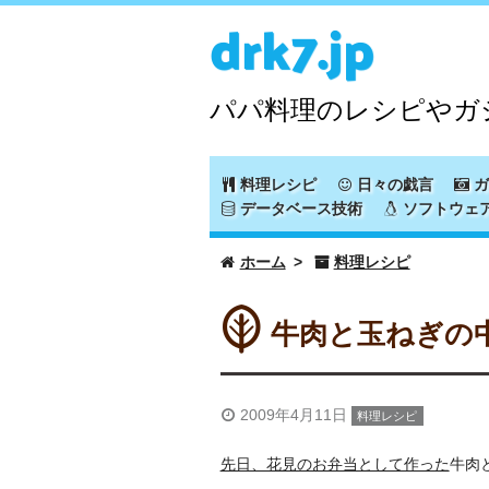
drk7.jp
パパ料理のレシピやガ
料理レシピ
日々の戯言
ガ
データベース技術
ソフトウェ
ホーム
料理レシピ
牛肉と玉ねぎの
2009年4月11日
料理レシピ
先日、花見のお弁当として作った
牛肉