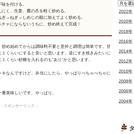
下味を付ける。
んにく、生姜、鷹の爪を軽く炒める。
2022年
ねぎ→ねぎ→しめじの順に加えてよく炒める。
2020年
ベチャにならないうちに、炒め終えて完成！
2018年
2016年
、炒め始めてからは調味料不要と意外と調理は簡単です。甘
2014年
じ１くらいにすると良いと思います。逆にすき焼きみたいに
１くらい砂糖を入れるのも”あり”かと思います。
2012年
2010年
ャキなんですけど、弁当にしたら、やっぱりべちゃべちゃに
2008年
2006年
一番美味しいです。やっぱり。
2004年
- スポンサーリンク -
タ