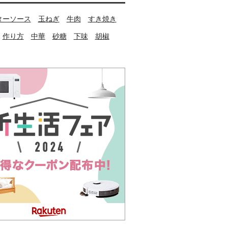
ターソース
玉ねぎ
牛肉
すき焼き
作り方
中華
砂糖
下味
胡椒