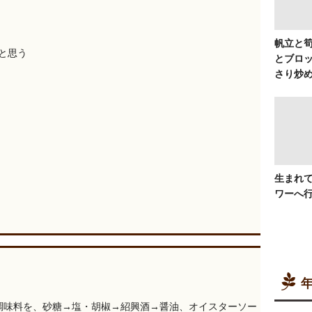
帆立と
と思う
とブロ
さり炒
生まれ
ワーへ
年
調味料を、砂糖→塩・胡椒→紹興酒→醤油、オイスターソー