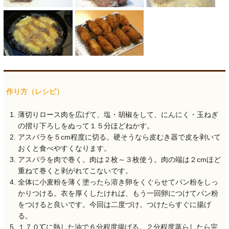
作り方（レシピ）
薄切りロース肉を広げて、塩・胡椒をして、にんにく・玉ねぎ
の摺り下ろしをぬって１５分ほどねかす。
アスパラを５cm程度に切る。硬そうなら皮むき器で皮を剥いて
おくと食べやすくなります。
アスパラを肉で巻く。肉は２枚～３枚使う。肉の端は２cmほど
重ねて巻くと剥がれてこないです。
全体に小麦粉を薄く塗ったら溶き卵をくぐらせてパン粉をしっ
かりつける。衣を厚くしたければ、もう一回卵につけてパン粉
をつけると良いです。今回は二度づけ。つけたらすぐに揚げ
る。
１７０℃に熱した油で６分程度揚げる。２分程度蒸らしたら完