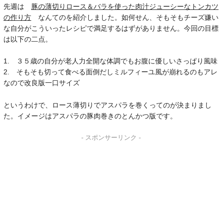
先週は
豚の薄切りロース＆バラを使った肉汁ジューシーなトンカツ
の作り方
なんてのを紹介しました。如何せん、そもそもチーズ嫌い
な自分がこういったレシピで満足するはずがありません。今回の目標
は以下の二点。
1. ３５歳の自分が老人力全開な体調でもお腹に優しいさっぱり風味
2. そもそも切って食べる面倒だしミルフィーユ風が崩れるのもアレ
なので改良版一口サイズ
というわけで、ロース薄切りでアスパラを巻くってのが決まりまし
た。イメージはアスパラの豚肉巻きのとんかつ版です。
- スポンサーリンク -