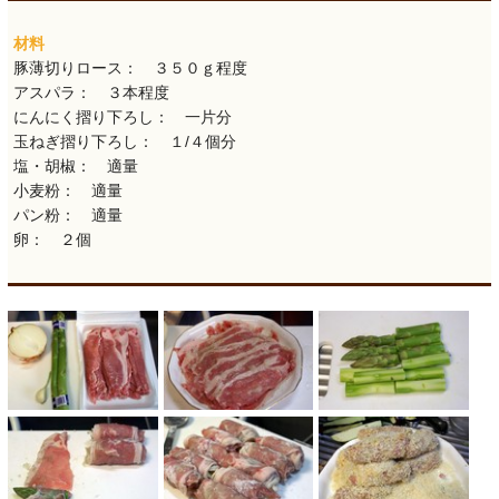
材料
豚薄切りロース： ３５０ｇ程度
アスパラ： ３本程度
にんにく摺り下ろし： 一片分
玉ねぎ摺り下ろし： １/４個分
塩・胡椒： 適量
小麦粉： 適量
パン粉： 適量
卵： ２個