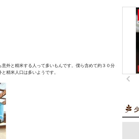
ら意外と精米する人って多いもんです。僕ら含めて約３０分
外と精米人口は多いようです。
少