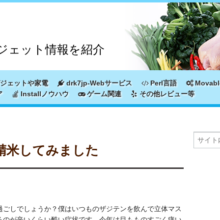
ジェット情報を紹介
ジェットや家電
drk7jp-Webサービス
Perl言語
Movabl
ア
Installノウハウ
ゲーム関連
その他レビュー等
精米してみました
過ごしでしょうか？僕はいつものザジテンを飲んで立体マス
るのが辛いくらい酷い症状です。今年は目もものすごく痒い