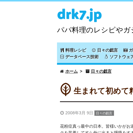
drk7.jp
パパ料理のレシピやガ
料理レシピ
日々の戯言
ガ
データベース技術
ソフトウェ
ホーム
日々の戯言
生まれて初めて
2008年3月 9日
日々の戯言
花粉症真っ最中の日本。皆様いかがお
クを装着してすら外に出ると呼吸をす