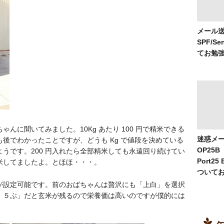
メール
SPF/Se
てお勉
んに聞いてみました。10Kg あたり 100 円で精米できる
迷惑メ
後でわかったことですが、どうも Kg で値段を決めている
OP25B
うです。200 円入れたら全部精米しても永遠回り続けてい
Port25
米してましたよ。とほほ・・・。
ついて
が設定可能です。前のおばちゃんは贅沢にも「上白」を選択
、５ぶ」だと玄米が残るので栄養価は高いのですが僕的には