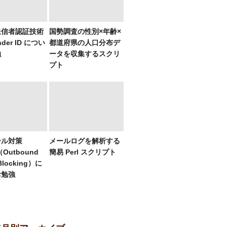
送信者認証技術
国勢調査の性別×年齢×
nder ID につい
都道府県の人口分布デ
強
ータを収集するスクリ
プト
ール対策
メールログを解析する
（Outbound
簡易 Perl スクリプト
 Blocking）に
お勉強