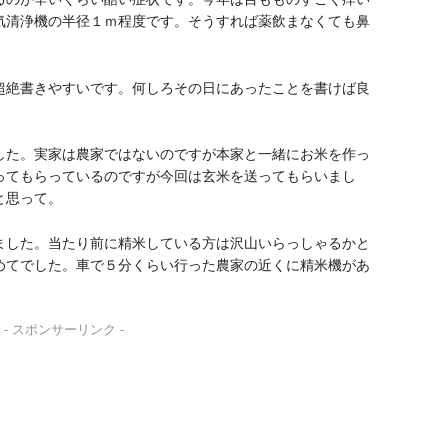
気清浄機の半径１ｍ程度です。そうすれば薬飲まなくても鼻
超絶書きやすいです。何しろその日にあったことを書けば良
した。実家は農家ではないのですが本家と一緒にお米を作っ
ってもらっているのですが今回は玄米を送ってもらいまし
と思って。
ました。当たり前に精米している方は沢山いらっしゃるかと
めてでした。車で５分くらい行った農家の近くに精米機があ
- スポンサーリンク -