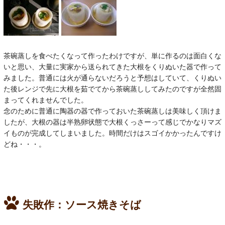
茶碗蒸しを食べたくなって作ったわけですが、単に作るのは面白くな
いと思い、大量に実家から送られてきた大根をくりぬいた器で作って
みました。普通には火が通らないだろうと予想はしていて、くりぬい
た後レンジで先に大根を茹でてから茶碗蒸ししてみたのですが全然固
まってくれませんでした。
念のために普通に陶器の器で作っておいた茶碗蒸しは美味しく頂けま
したが、大根の器は半熟卵状態で大根くっさーって感じでかなりマズ
イものが完成してしまいました。時間だけはスゴイかかったんですけ
どね・・・。
失敗作：ソース焼きそば